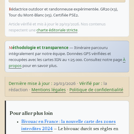
Rédactrice outdoor et randonneuse expérimentée. GR20 (x3),
Tour du Mont-Blanc (x5). Certifiée PSE2.
Article vérifié et mis à jour le 29/03/2026. Nos contenus
respectent une
charte éditoriale stricte
.
Méthodologie et transparence
— Itinéraire parcouru
intégralement par notre équipe. Données GPS vérifiées et
recoupées avec les cartes IGN au 1:25 000. Consultez notre page
À
propos
pour en savoir plus.
Dernière mise à jour :
29/03/2026 ·
Vérifié par :
la
rédaction ·
Mentions légales
·
Politique de confidentialité
Pour aller plus loin
Bivouac en France : la nouvelle carte des zones
interdites 2024
— Le bivouac durcit ses règles en