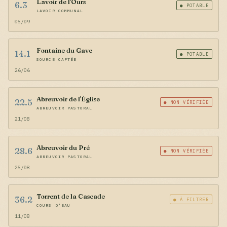
Lavoir de l'Ours
6.3
● POTABLE
LAVOIR COMMUNAL
05/09
Fontaine du Gave
14.1
● POTABLE
SOURCE CAPTÉE
26/06
Abreuvoir de l'Église
22.5
● NON VÉRIFIÉE
ABREUVOIR PASTORAL
21/08
Abreuvoir du Pré
28.6
● NON VÉRIFIÉE
ABREUVOIR PASTORAL
25/08
Torrent de la Cascade
36.2
● À FILTRER
COURS D'EAU
11/08