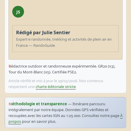
JS
Rédigé par Julie Sentier
Expert·e randonnée, trekking et activités de plein air en
France — RandoGuide
Rédactrice outdoor et randonneuse expérimentée. GR20 (x3),
Tour du Mont-Blanc (x5). Certifiée PSE2.
Article vérifié et mis à jour le 29/03/2026. Nos contenus
respectent une
charte éditoriale stricte
.
Méthodologie et transparence
— Itinéraire parcouru
intégralement par notre équipe. Données GPS vérifiées et
recoupées avec les cartes IGN au 1:25 000. Consultez notre page
À
propos
pour en savoir plus.