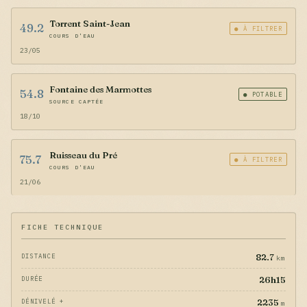
Torrent Saint-Jean
49.2
● À FILTRER
COURS D'EAU
23/05
Fontaine des Marmottes
54.8
● POTABLE
SOURCE CAPTÉE
18/10
Ruisseau du Pré
75.7
● À FILTRER
COURS D'EAU
21/06
FICHE TECHNIQUE
82.7
DISTANCE
km
26h15
DURÉE
2235
DÉNIVELÉ +
m