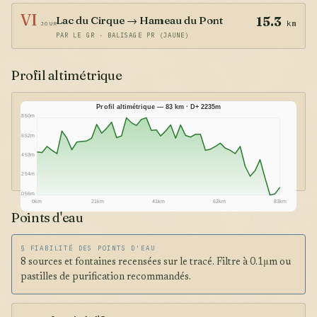
VI
Lac du Cirque → Hameau du Pont
15.3
km
JOUR
PAR LE GR · BALISAGE PR (JAUNE)
Profil altimétrique
Profil altimétrique — 83 km · D+ 2235m
1850m
1652m
1453m
1254m
1056m
0km
21km
41km
62km
83km
Points d'eau
§ FIABILITÉ DES POINTS D'EAU
8 sources et fontaines recensées sur le tracé. Filtre à 0.1μm ou
pastilles de purification recommandés.