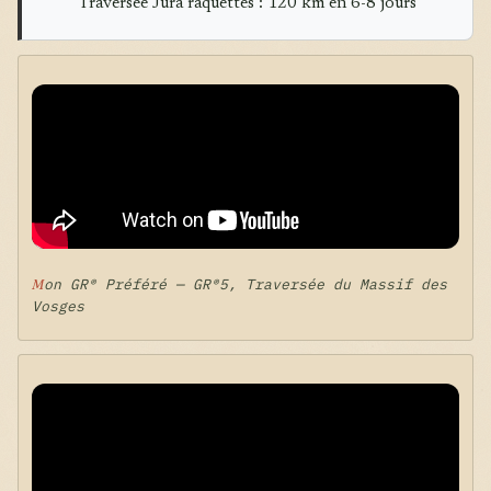
Traversée Jura raquettes : 120 km en 6-8 jours
Mon GR® Préféré — GR®5, Traversée du Massif des
Vosges