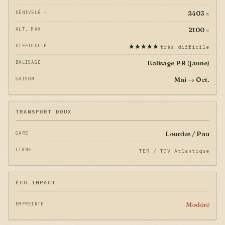
2403
DÉNIVELÉ −
m
2100
ALT. MAX
m
★★★★★
DIFFICULTÉ
très difficile
Balisage PR (jaune)
BALISAGE
Mai → Oct.
SAISON
TRANSPORT DOUX
Lourdes / Pau
GARE
LIGNE
TER / TGV Atlantique
ÉCO-IMPACT
Modéré
EMPREINTE