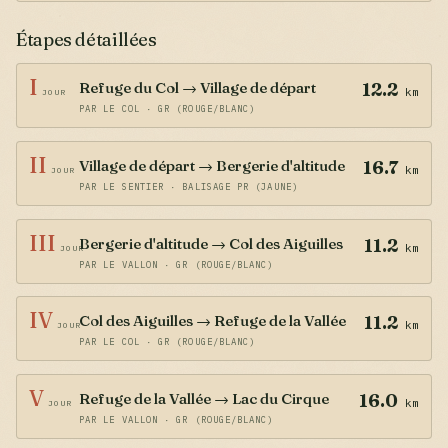
Étapes détaillées
I
Refuge du Col → Village de départ
12.2
km
JOUR
PAR LE COL · GR (ROUGE/BLANC)
II
Village de départ → Bergerie d'altitude
16.7
km
JOUR
PAR LE SENTIER · BALISAGE PR (JAUNE)
III
Bergerie d'altitude → Col des Aiguilles
11.2
km
JOUR
PAR LE VALLON · GR (ROUGE/BLANC)
IV
Col des Aiguilles → Refuge de la Vallée
11.2
km
JOUR
PAR LE COL · GR (ROUGE/BLANC)
V
Refuge de la Vallée → Lac du Cirque
16.0
km
JOUR
PAR LE VALLON · GR (ROUGE/BLANC)