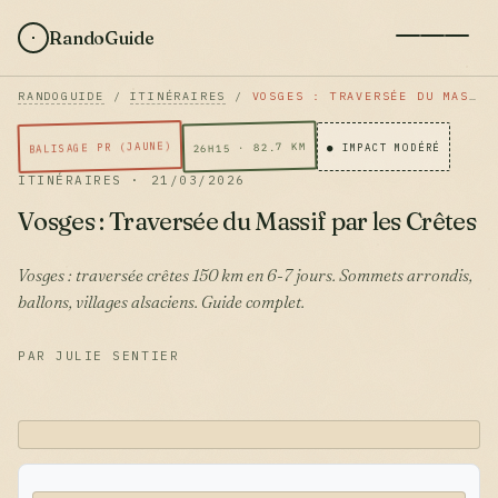
RandoGuide
RANDOGUIDE
/
ITINÉRAIRES
/
VOSGES : TRAVERSÉE DU MASSIF PAR LES CRÊTES
BALISAGE PR (JAUNE)
26H15 · 82.7 KM
● IMPACT MODÉRÉ
ITINÉRAIRES · 21/03/2026
Vosges : Traversée du Massif par les Crêtes
Vosges : traversée crêtes 150 km en 6-7 jours. Sommets arrondis,
ballons, villages alsaciens. Guide complet.
PAR JULIE SENTIER