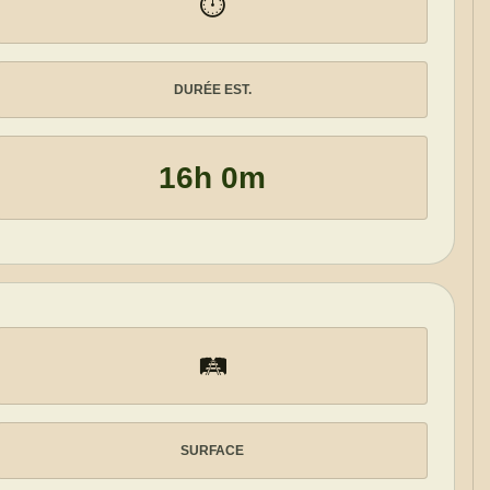
⏱️
DURÉE EST.
16h 0m
🛤️
SURFACE