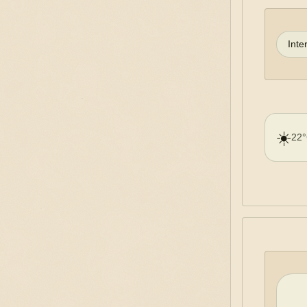
Inte
☀️
22°