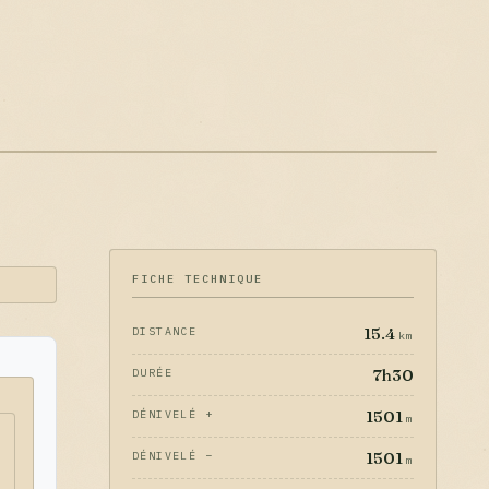
FICHE TECHNIQUE
15.4
DISTANCE
km
7h30
DURÉE
1501
DÉNIVELÉ +
m
1501
DÉNIVELÉ −
m