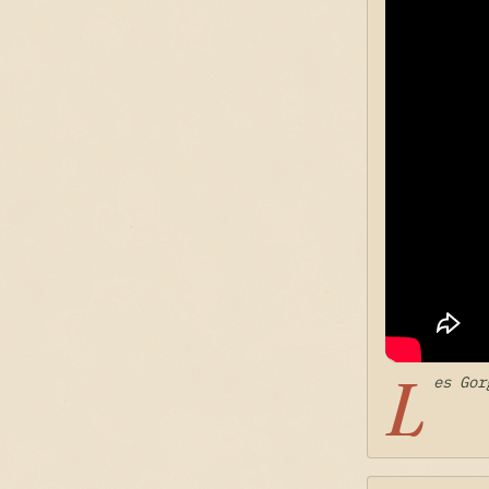
L
es Gor