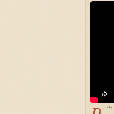
R
ando 