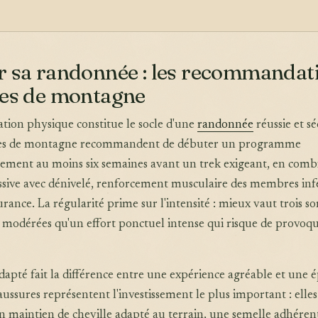
r sa randonnée : les recommandat
des de montagne
ation physique constitue le socle d'une
randonnée
réussie et sé
des de montagne recommandent de débuter un programme
nement au moins six semaines avant un trek exigeant, en comb
sive avec dénivelé, renforcement musculaire des membres inf
urance. La régularité prime sur l'intensité : mieux vaut trois so
modérées qu'un effort ponctuel intense qui risque de provoqu
apté fait la différence entre une expérience agréable et une 
aussures représentent l'investissement le plus important : elles
un maintien de cheville adapté au terrain, une semelle adhéren