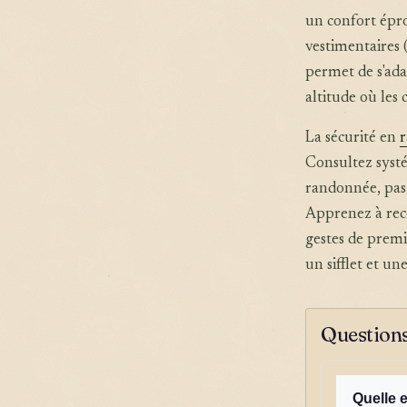
un confort épro
vestimentaires 
permet de s'ada
altitude où les
La sécurité en
Consultez systé
randonnée, pas 
Apprenez à reco
gestes de premi
un sifflet et u
Questions
Quelle 