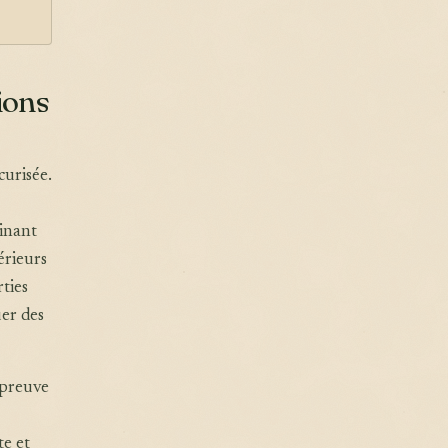
ions
curisée.
inant
érieurs
rties
er des
épreuve
te et