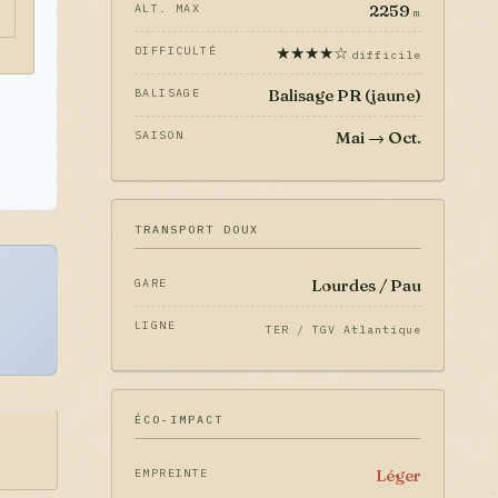
2259
ALT. MAX
m
★★★★☆
DIFFICULTÉ
difficile
Balisage PR (jaune)
BALISAGE
Mai → Oct.
SAISON
TRANSPORT DOUX
Lourdes / Pau
GARE
LIGNE
TER / TGV Atlantique
ÉCO-IMPACT
Léger
EMPREINTE