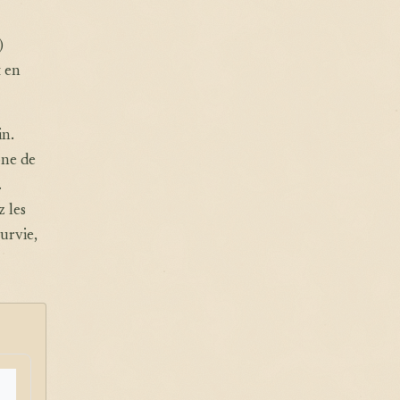
)
t en
in.
one de
.
 les
urvie,