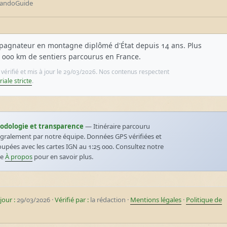
andoGuide
agnateur en montagne diplômé d'État depuis 14 ans. Plus
 000 km de sentiers parcourus en France.
e vérifié et mis à jour le 29/03/2026. Nos contenus respectent
riale stricte
.
odologie et transparence
— Itinéraire parcouru
égralement par notre équipe. Données GPS vérifiées et
oupées avec les cartes IGN au 1:25 000. Consultez notre
ge
À propos
pour en savoir plus.
jour :
29/03/2026 ·
Vérifié par :
la rédaction ·
Mentions légales
·
Politique de