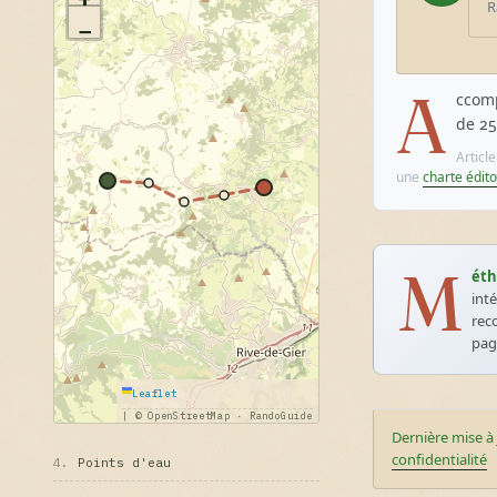
R
−
A
ccomp
de 25
Articl
une
charte édito
M
éth
int
rec
pa
Leaflet
|
© OpenStreetMap · RandoGuide
Dernière mise à 
confidentialité
4.
Points d'eau