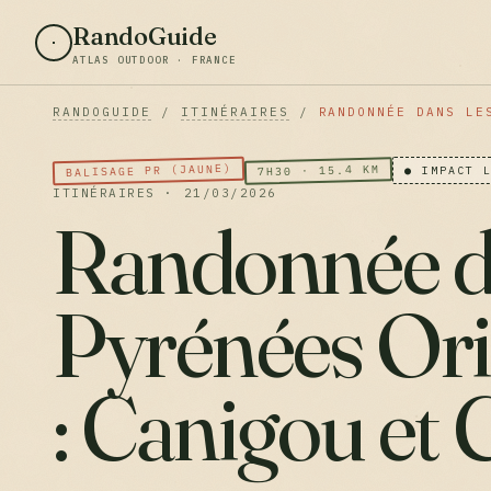
RandoGuide
ATLAS OUTDOOR · FRANCE
RANDOGUIDE
/
ITINÉRAIRES
/
RANDONNÉE DANS LE
BALISAGE PR (JAUNE)
7H30 · 15.4 KM
● IMPACT 
ITINÉRAIRES · 21/03/2026
Randonnée d
Pyrénées Ori
: Canigou et