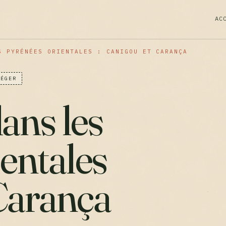
AC
S PYRÉNÉES ORIENTALES : CANIGOU ET CARANÇA
LÉGER
ans les
entales
 Carança