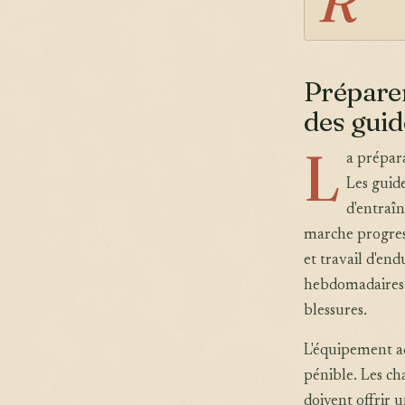
Prépare
des gui
L
a prépar
Les gui
d'entraî
marche progres
et travail d'end
hebdomadaires 
blessures.
L'équipement ad
pénible. Les ch
doivent offrir 