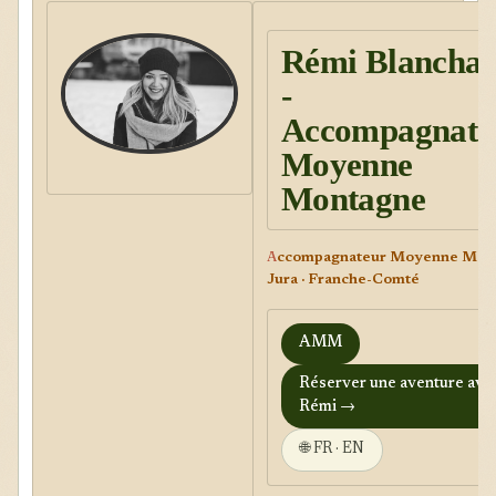
Rémi Blancha
-
Accompagnate
Moyenne
Montagne
A
ccompagnateur Moyenne Mont
Jura · Franche-Comté
AMM
Réserver une aventure ave
Rémi →
🌐 FR · EN