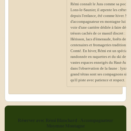
Rémi connaît le Jura comme sa poche. Né à
Lons-le-Saunier, il arpente les crêtes j
depuis l'enfance, été comme hiver. So
d'accompagnateur en montagne lui a o
voie d'une carrière dédiée à faire décou
trésors cachés de ce massif discret : c
Hérisson, lacs d'émeraude, forêts de sa
centenaires et fromageries traditionnel
Comté. En hiver, Rémi est un spécialis
randonnée en raquettes et du ski de fo
vastes espaces enneigés du Haut-Jura. 
dans l'observation de la faune : lynx, 
grand tétras sont ses compagnons sile
qu'il piste avec patience et respect.
Réserver avec Rémi Blanchard - Accompagnateur
Moyenne Montagne