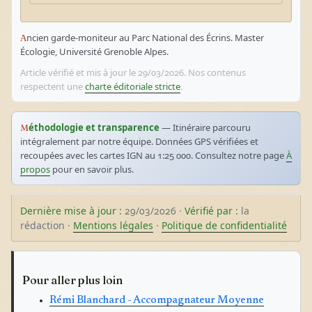
Ancien garde-moniteur au Parc National des Écrins. Master
Écologie, Université Grenoble Alpes.
Article vérifié et mis à jour le 29/03/2026. Nos contenus
respectent une
charte éditoriale stricte
.
Méthodologie et transparence
— Itinéraire parcouru
intégralement par notre équipe. Données GPS vérifiées et
recoupées avec les cartes IGN au 1:25 000. Consultez notre page
À
propos
pour en savoir plus.
Dernière mise à jour :
29/03/2026 ·
Vérifié par :
la
rédaction ·
Mentions légales
·
Politique de confidentialité
Pour aller plus loin
Rémi Blanchard - Accompagnateur Moyenne