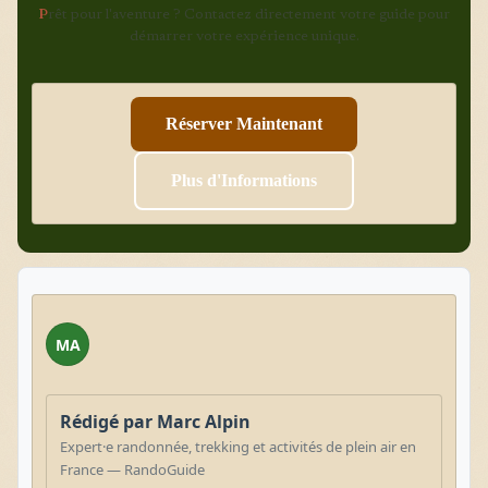
P
rêt pour l'aventure ? Contactez directement votre guide pour
démarrer votre expérience unique.
Réserver Maintenant
Plus d'Informations
MA
Rédigé par Marc Alpin
Expert·e randonnée, trekking et activités de plein air en
France — RandoGuide