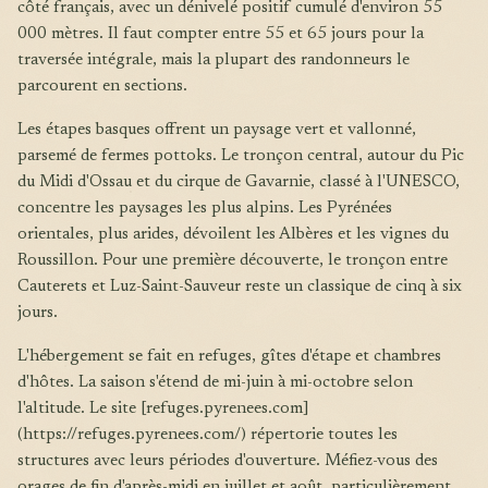
côté français, avec un dénivelé positif cumulé d'environ 55
000 mètres. Il faut compter entre 55 et 65 jours pour la
traversée intégrale, mais la plupart des randonneurs le
parcourent en sections.
Les étapes basques offrent un paysage vert et vallonné,
parsemé de fermes pottoks. Le tronçon central, autour du Pic
du Midi d'Ossau et du cirque de Gavarnie, classé à l'UNESCO,
concentre les paysages les plus alpins. Les Pyrénées
orientales, plus arides, dévoilent les Albères et les vignes du
Roussillon. Pour une première découverte, le tronçon entre
Cauterets et Luz-Saint-Sauveur reste un classique de cinq à six
jours.
L'hébergement se fait en refuges, gîtes d'étape et chambres
d'hôtes. La saison s'étend de mi-juin à mi-octobre selon
l'altitude. Le site [refuges.pyrenees.com]
(https://refuges.pyrenees.com/) répertorie toutes les
structures avec leurs périodes d'ouverture. Méfiez-vous des
orages de fin d'après-midi en juillet et août, particulièrement