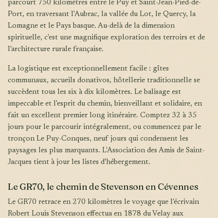
parcourt 750 kilomètres entre le Puy et Saint-Jean-Pied-de-
Port, en traversant l'Aubrac, la vallée du Lot, le Quercy, la
Lomagne et le Pays basque. Au-delà de la dimension
spirituelle, c'est une magnifique exploration des terroirs et de
l'architecture rurale française.
La logistique est exceptionnellement facile : gîtes
communaux, accueils donativos, hôtellerie traditionnelle se
succèdent tous les six à dix kilomètres. Le balisage est
impeccable et l'esprit du chemin, bienveillant et solidaire, en
fait un excellent premier long itinéraire. Comptez 32 à 35
jours pour le parcourir intégralement, ou commencez par le
tronçon Le Puy-Conques, neuf jours qui condensent les
paysages les plus marquants. L'Association des Amis de Saint-
Jacques tient à jour les listes d'hébergement.
Le GR70, le chemin de Stevenson en Cévennes
Le GR70 retrace en 270 kilomètres le voyage que l'écrivain
Robert Louis Stevenson effectua en 1878 du Velay aux