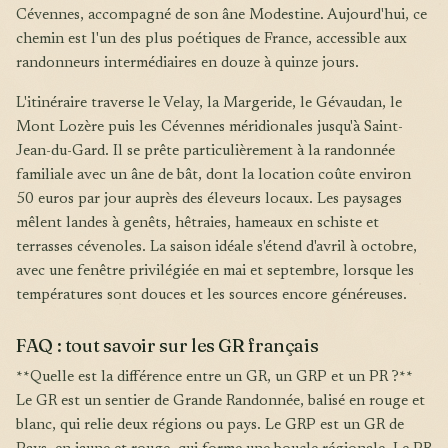
Cévennes, accompagné de son âne Modestine. Aujourd'hui, ce
chemin est l'un des plus poétiques de France, accessible aux
randonneurs intermédiaires en douze à quinze jours.
L'itinéraire traverse le Velay, la Margeride, le Gévaudan, le
Mont Lozère puis les Cévennes méridionales jusqu'à Saint-
Jean-du-Gard. Il se prête particulièrement à la randonnée
familiale avec un âne de bât, dont la location coûte environ
50 euros par jour auprès des éleveurs locaux. Les paysages
mêlent landes à genêts, hêtraies, hameaux en schiste et
terrasses cévenoles. La saison idéale s'étend d'avril à octobre,
avec une fenêtre privilégiée en mai et septembre, lorsque les
températures sont douces et les sources encore généreuses.
FAQ : tout savoir sur les GR français
**Quelle est la différence entre un GR, un GRP et un PR ?**
Le GR est un sentier de Grande Randonnée, balisé en rouge et
blanc, qui relie deux régions ou pays. Le GRP est un GR de