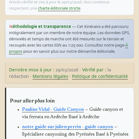
Article vérifié et mis à jour le 29/03/2026. Nos contenus
respectent une
charte éditoriale stricte
.
Méthodologie et transparence
— Cet itinéraire a été parcouru
intégralement par un membre de notre équipe. Les données GPS,
dénivelés et temps de marche ont été mesurés sur le terrain et
recoupés avec les cartes IGN au 1:25 000. Consultez notre page
À
propos
pour en savoir plus sur notre démarche éditoriale.
Dernière mise à jour :
29/03/2026 ·
Vérifié par :
la
rédaction ·
Mentions légales
·
Politique de confidentialité
Pour aller plus loin
Pauline Vidal - Guide Canyon
— Guide canyon et
via ferrata en Ardèche Basé à Ardèche
notre guide sur julien perrin - guide canyon
—
Spécialiste canyoning des Pyrénées Basé à Pyrénées