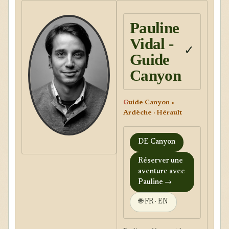
Pauline
Vidal -
✓
Guide
Canyon
G
uide Canyon •
Ardèche · Hérault
DE Canyon
Réserver une
aventure avec
Pauline →
🌐 FR · EN