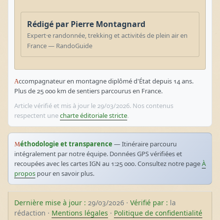
Rédigé par Pierre Montagnard
Expert·e randonnée, trekking et activités de plein air en
France — RandoGuide
Accompagnateur en montagne diplômé d'État depuis 14 ans.
Plus de 25 000 km de sentiers parcourus en France.
Article vérifié et mis à jour le 29/03/2026. Nos contenus
respectent une
charte éditoriale stricte
.
Méthodologie et transparence
— Itinéraire parcouru
intégralement par notre équipe. Données GPS vérifiées et
recoupées avec les cartes IGN au 1:25 000. Consultez notre page
À
propos
pour en savoir plus.
Dernière mise à jour :
29/03/2026 ·
Vérifié par :
la
rédaction ·
Mentions légales
·
Politique de confidentialité