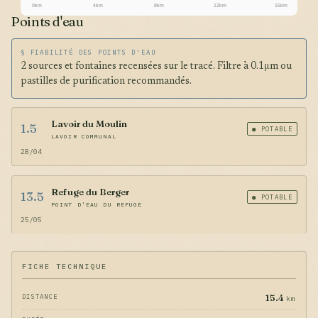
0km
4km
8km
12km
15km
Points d'eau
§ FIABILITÉ DES POINTS D'EAU
2 sources et fontaines recensées sur le tracé. Filtre à 0.1μm ou
pastilles de purification recommandés.
Lavoir du Moulin
1.5
● POTABLE
LAVOIR COMMUNAL
28/04
Refuge du Berger
13.5
● POTABLE
POINT D'EAU DU REFUGE
25/05
FICHE TECHNIQUE
15.4
DISTANCE
km