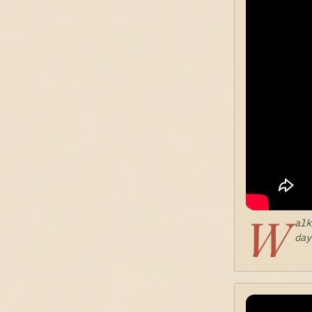
W
alk
day