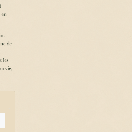
)
t en
in.
one de
.
 les
urvie,