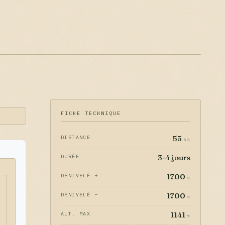
FICHE TECHNIQUE
55
DISTANCE
km
3-4 jours
DURÉE
1700
DÉNIVELÉ +
m
1700
DÉNIVELÉ −
m
1141
ALT. MAX
m