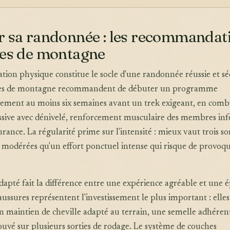
r sa randonnée : les recommandat
des de montagne
tion physique constitue le socle d'une randonnée réussie et sé
des de montagne recommandent de débuter un programme
nement au moins six semaines avant un trek exigeant, en comb
sive avec dénivelé, renforcement musculaire des membres inf
urance. La régularité prime sur l'intensité : mieux vaut trois so
modérées qu'un effort ponctuel intense qui risque de provoqu
apté fait la différence entre une expérience agréable et une 
aussures représentent l'investissement le plus important : elles
un maintien de cheville adapté au terrain, une semelle adhéren
uvé sur plusieurs sorties de rodage. Le système de couches