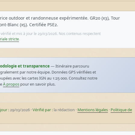
rice outdoor et randonneuse expérimentée. GR20 (x3), Tour
nt-Blanc (x5). Certifiée PSE2.
e vérifié et mis à jour le 29/03/2026. Nos contenus respectent
riale stricte
.
odologie et transparence
— Itinéraire parcouru
égralement par notre équipe. Données GPS vérifiées et
oupées avec les cartes IGN au 1:25 000. Consultez notre
ge
À propos
pour en savoir plus.
jour :
29/03/2026 ·
Vérifié par :
la rédaction ·
Mentions légales
·
Politique de