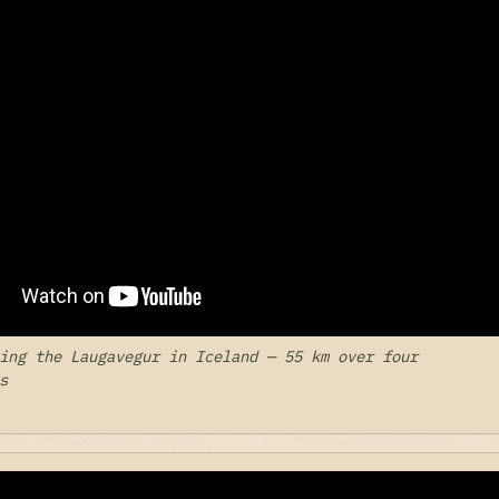
ing the Laugavegur in Iceland — 55 km over four
s