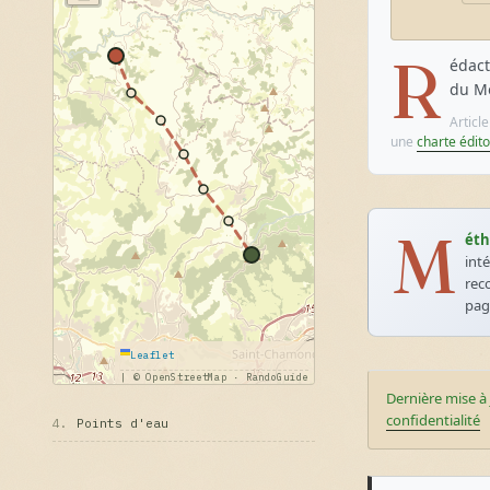
R
édact
du Mo
Articl
une
charte édito
M
éth
int
rec
pa
Leaflet
|
© OpenStreetMap · RandoGuide
Dernière mise à 
confidentialité
4.
Points d'eau