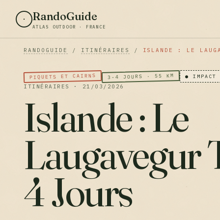
RandoGuide
ATLAS OUTDOOR · FRANCE
RANDOGUIDE
/
ITINÉRAIRES
/
ISLANDE : LE LAUG
PIQUETS ET CAIRNS
3-4 JOURS · 55 KM
● IMPACT
ITINÉRAIRES · 21/03/2026
Islande : Le
Laugavegur 
4 Jours