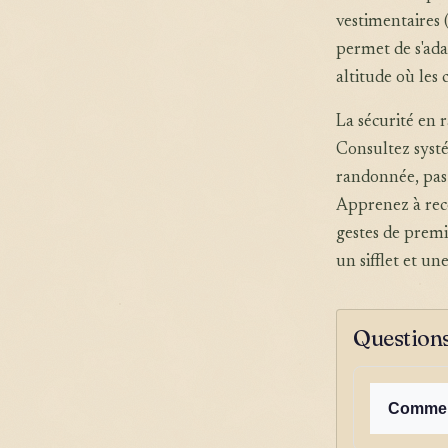
vestimentaires 
permet de s'ada
altitude où les
La sécurité en 
Consultez systé
randonnée, pas 
Apprenez à reco
gestes de premi
un sifflet et u
Questions
Comment