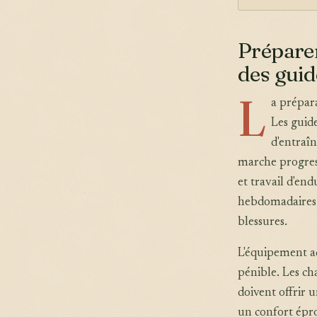
Prépare
des gui
L
a prépara
Les gui
d'entraî
marche progres
et travail d'end
hebdomadaires 
blessures.
L'équipement ad
pénible. Les ch
doivent offrir 
un confort épro