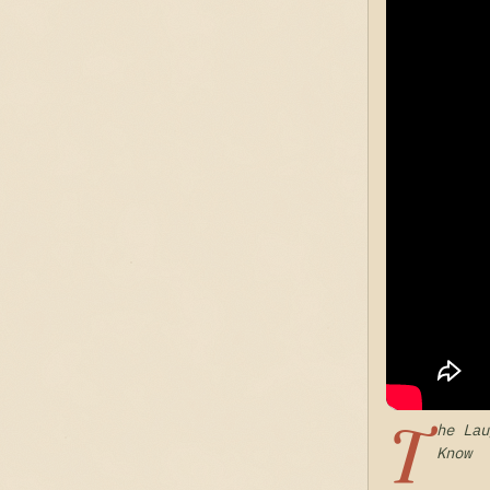
T
he Lau
Know