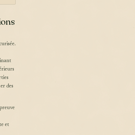
ions
curisée.
inant
érieurs
rties
er des
épreuve
te et