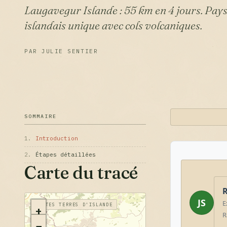
Laugavegur Islande : 55 km en 4 jours. Pays
islandais unique avec cols volcaniques.
PAR JULIE SENTIER
SOMMAIRE
1.
Introduction
2.
Étapes détaillées
Carte du tracé
R
JS
E
HAUTES TERRES D'ISLANDE
+
R
−