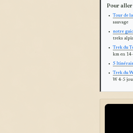
Pour aller
Tour de l
sauvage
notre guid
treks alpi
Trek du T
km en 14-
5 Itinérai
Trek du W
W 4-5 jou