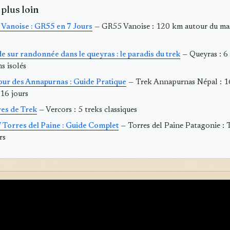
 plus loin
a Vanoise : GR55 en 7 Jours
— GR55 Vanoise : 120 km autour du ma
e sur randonnée dans le queyras : le paradis du trek
— Queyras : 6
ns isolés
our des Annapurnas : Guide Pratique
— Trek Annapurnas Népal : 
16 jours
res de Trek
— Vercors : 5 treks classiques
 Torres del Paine : Guide Complet
— Torres del Paine Patagonie : 
rs