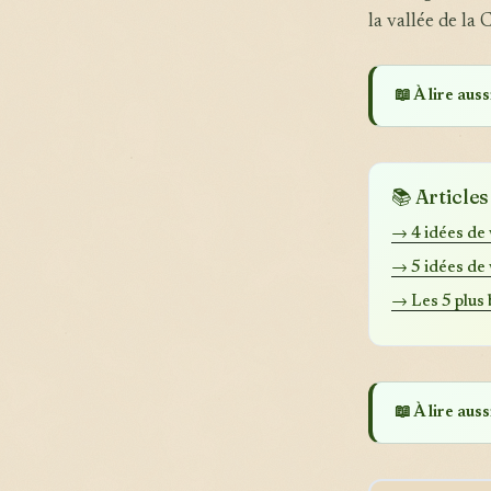
la vallée de la 
📖 À lire aussi
📚 Article
→ 4 idées de
→ 5 idées de
→ Les 5 plus 
📖 À lire aussi