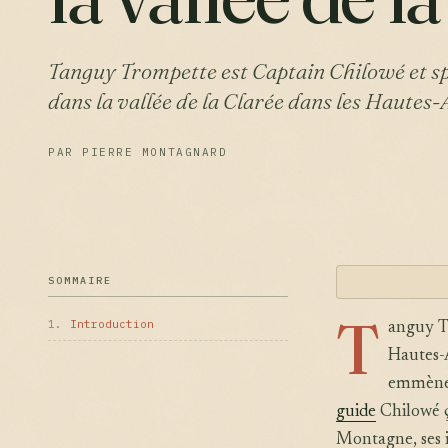
Tanguy Trompette est Captain Chilowé et sp
dans la vallée de la Clarée dans les Hautes-
PAR PIERRE MONTAGNARD
SOMMAIRE
T
1.
Introduction
anguy T
Hautes-A
emmène p
guide
Chilowé ç
Montagne, ses i