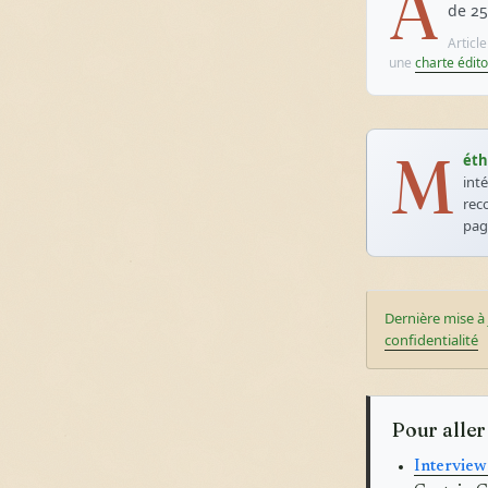
A
de 25
Articl
une
charte édito
M
éth
int
rec
pa
Dernière mise à 
confidentialité
Pour aller
Interview