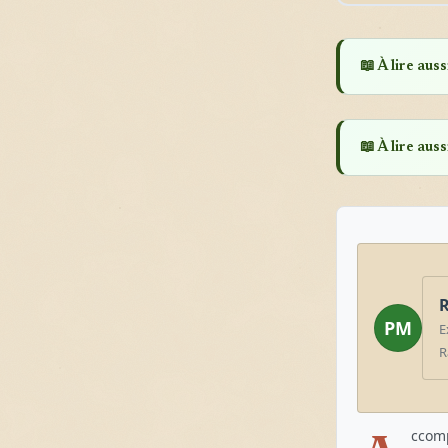
📖 À lire aussi
📖 À lire aussi
R
PM
E
R
ccomp