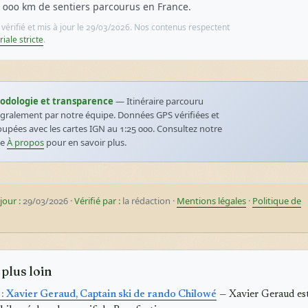
 000 km de sentiers parcourus en France.
e vérifié et mis à jour le 29/03/2026. Nos contenus respectent
riale stricte
.
odologie et transparence
— Itinéraire parcouru
égralement par notre équipe. Données GPS vérifiées et
oupées avec les cartes IGN au 1:25 000. Consultez notre
ge
À propos
pour en savoir plus.
jour :
29/03/2026 ·
Vérifié par :
la rédaction ·
Mentions légales
·
Politique de
 plus loin
 : Xavier Geraud, Captain ski de rando Chilowé
— Xavier Geraud es