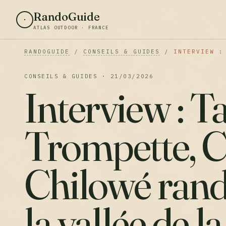
RandoGuide
ATLAS OUTDOOR · FRANCE
RANDOGUIDE
/
CONSEILS & GUIDES
/
INTERVIEW :
CONSEILS & GUIDES · 21/03/2026
Interview : 
Trompette, C
Chilowé ran
la vallée de l