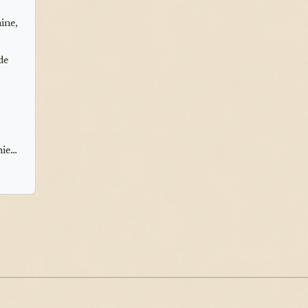
ine,
de
mie…