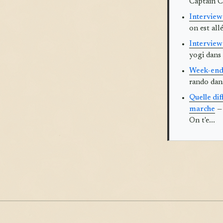
Captain C
Interview 
on est all
Interview
yogi dans 
Week-end 
rando dans
Quelle di
marche
— 
On t'e...