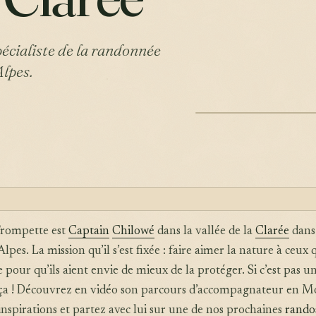
écialiste de la randonnée
Alpes.
ILLUSTRATION
rompette est
Captain
Chilowé
dans la vallée de la
Clarée
dans 
lpes. La mission qu’il s’est fixée : faire aimer la nature à ceux q
our qu’ils aient envie de mieux de la protéger. Si c’est pas un
a ! Découvrez en vidéo son parcours d’accompagnateur en 
nspirations et partez avec lui sur une de nos prochaines
rando