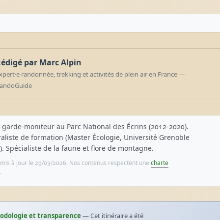
édigé par Marc Alpin
xpert·e randonnée, trekking et activités de plein air en France —
andoGuide
 garde-moniteur au Parc National des Écrins (2012-2020).
aliste de formation (Master Écologie, Université Grenoble
). Spécialiste de la faune et flore de montagne.
et mis à jour le 29/03/2026. Nos contenus respectent une
charte
.
odologie et transparence
— Cet itinéraire a été