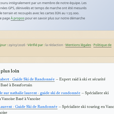
couru intégralement par un membre de notre équipe. Les
nées GPS, dénivelés et temps de marche ont été mesurés
le terrain et recoupés avec les cartes IGN au 1:25 000.
re page
À propos
pour en savoir plus sur notre démarche
jour :
29/03/2026 ·
Vérifié par :
la rédaction ·
Mentions légales
·
Politique de
 plus loin
abert - Guide Ski de Randonnée
— Expert raid à ski et sécurité
 Basé à Beaufortain
e sur nathalie laurent - guide ski de randonnée
— Spécialiste ski
n Vanoise Basé à Vanoise
Laurent - Guide Ski de Randonnée
— Spécialiste ski touring en Vano
noise