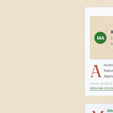
R
MA
E
R
A
ncien
Natur
Alpes
Article vérifié 
éditoriale stricte
éth