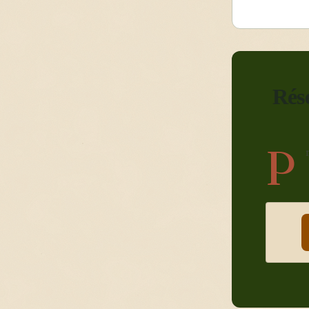
Rés
P