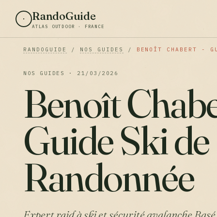
RandoGuide
ATLAS OUTDOOR · FRANCE
RANDOGUIDE
/
NOS GUIDES
/
BENOÎT CHABERT - G
NOS GUIDES · 21/03/2026
Benoît Chabe
Guide Ski de
Randonnée
Expert raid à ski et sécurité avalanche Basé