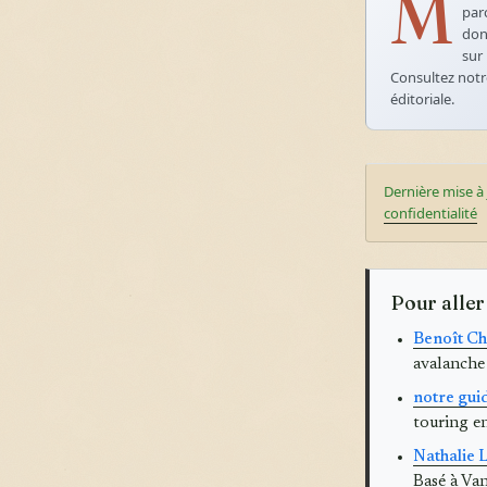
M
par
don
sur 
Consultez not
éditoriale.
Dernière mise à 
confidentialité
Pour aller
Benoît Ch
avalanche
notre guid
touring e
Nathalie 
Basé à Va