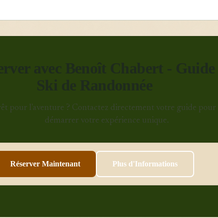
erver avec Benoît Chabert - Guide
Ski de Randonnée
rêt pour l'aventure ? Contactez directement votre guide pour
démarrer votre expérience unique.
Réserver Maintenant
Plus d'Informations