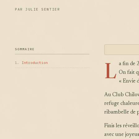
PAR JULIE SENTIER
SOMMAIRE
L
1.
Introduction
a fin de
On fait q
« Envie d
Au Club Chilow
refuge chaleur
ribambelle de p
Finis les révei
avec une joyeus