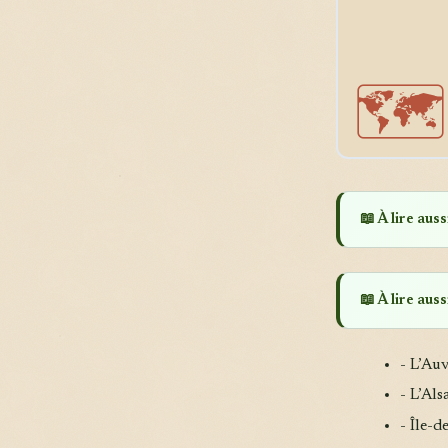
🗺️
📖 À lire aussi
📖 À lire aussi
- L’Auv
- L’Al
- Île-d