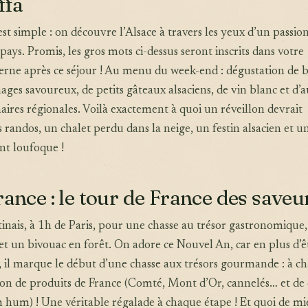
ffa
est simple : on découvre l’Alsace à travers les yeux d’un passio
pays. Promis, les gros mots ci-dessus seront inscrits dans votre
terne après ce séjour ! Au menu du week-end : dégustation de b
ages savoureux, de petits gâteaux alsaciens, de vin blanc et d’a
naires régionales. Voilà exactement à quoi un réveillon devrait
s randos, un chalet perdu dans la neige, un festin alsacien et u
nt loufoque !
rance : le tour de France des saveu
tinais, à 1h de Paris, pour une chasse au trésor gastronomique
t un bivouac en forêt. On adore ce Nouvel An, car en plus d’ê
 il marque le début d’une chasse aux trésors gourmande : à c
ion de produits de France (Comté, Mont d’Or, cannelés… et de
 hum) ! Une véritable régalade à chaque étape ! Et quoi de m