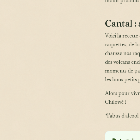
moult produits 
Cantal : 
Voici la recett
raquettes, de b
chausse nos raq
des volcans end
moments de part
les bons petits 
Alors pour vivr
Chilowé !
*l’abus d’alcoo