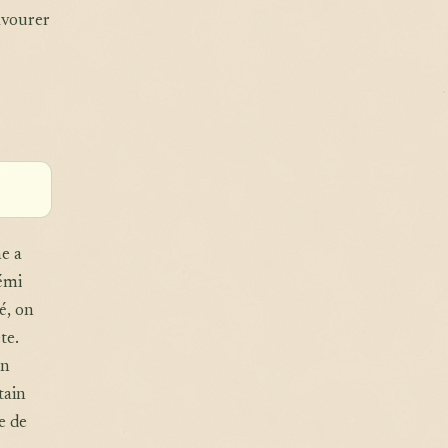
avourer
e a
émi
é, on
te.
on
tain
e de