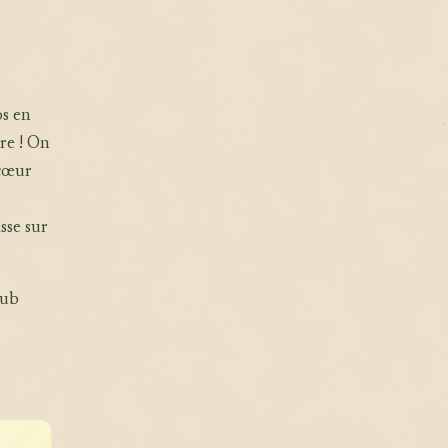
os en
re ! On
 cœur
sse sur
lub