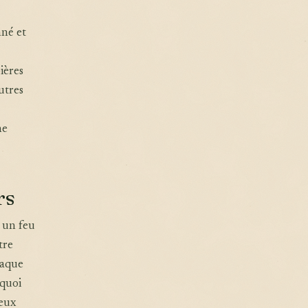
nné et
ières
utres
ne
rs
, un feu
tre
haque
 quoi
ieux