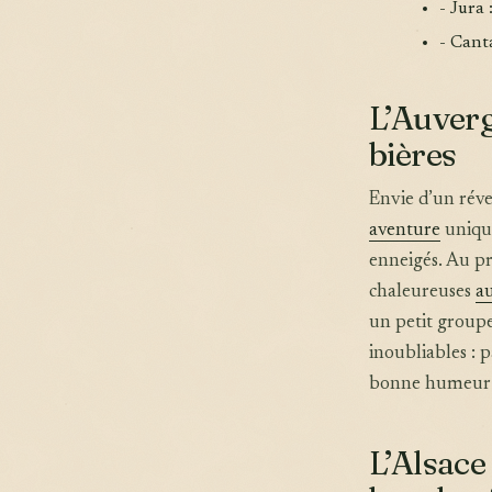
- Jura
- Canta
L’Auverg
bières
Envie d’un réve
aventure
unique
enneigés. Au pr
chaleureuses
a
un petit groupe
inoubliables : 
bonne humeur 
L’Alsace