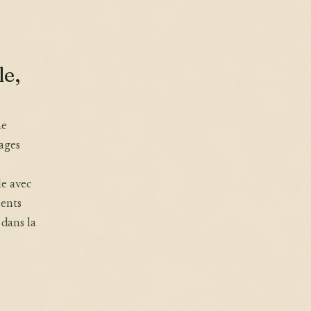
le,
ne
ages
le avec
ments
 dans la