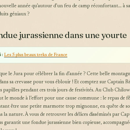
 nouvelle année qu’autour d’un feu de camp réconfortant… à s
uits géniaux ?
ondue jurassienne dans une yourte
 :
Les 5 plus beaux treks de France
ue le Jura pour célébrer la fin d’année ? Cette belle montagn
dans sa crevasse pour vous éblouir ! Et comptez sur Captain R
s papilles pendant ces trois jours de festivités. Au Club Chilow
t le monde à l’effort pour une cause commune : le repas de fê
stant être une petite marmotte trop mignonne, en quête de s
ns la nature. À vous de retrouver les délices disséminés par Cap
us garantit une fondue jurassienne bien copieuse, accompagné