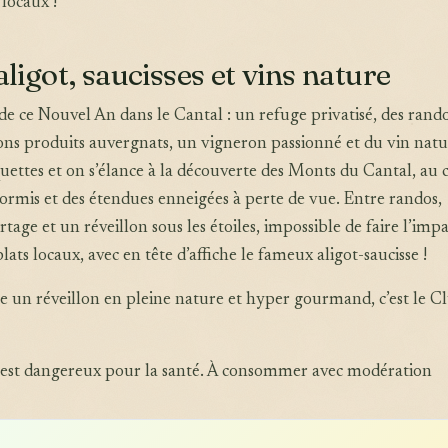
locaux !
aligot, saucisses et vins nature
e de ce Nouvel An dans le Cantal : un refuge privatisé, des rand
ons produits auvergnats, un vigneron passionné et du vin natu
uettes et on s’élance à la découverte des Monts du Cantal, au
ormis et des étendues enneigées à perte de vue. Entre randos,
age et un réveillon sous les étoiles, impossible de faire l’impa
plats locaux, avec en tête d’affiche le fameux aligot-saucisse !
e un réveillon en pleine nature et hyper gourmand, c’est le C
l est dangereux pour la santé. À consommer avec modération