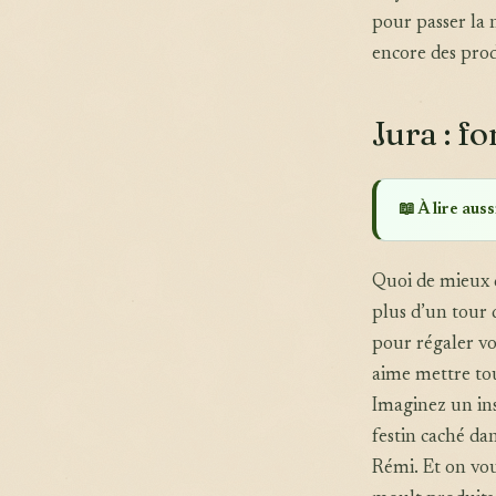
pour passer la
encore des prod
Jura : f
📖 À lire aussi
Quoi de mieux q
plus d’un tour 
pour régaler vo
aime mettre tou
Imaginez un in
festin caché da
Rémi. Et on vo