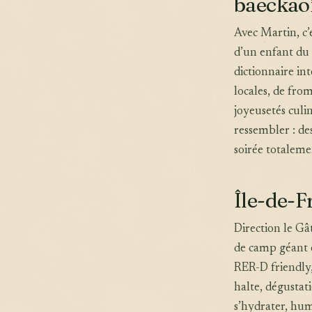
baeckao
Avec Martin, c’
d’un enfant du 
dictionnaire in
locales, de from
joyeusetés culi
ressembler : de
soirée totaleme
Île-de-F
Direction le Gâ
de camp géant e
RER-D friendly,
halte, dégustat
s’hydrater, hum