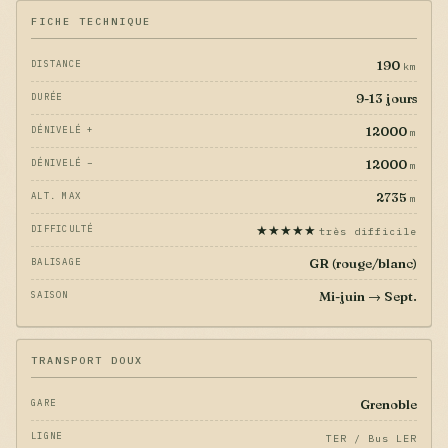
FICHE TECHNIQUE
190
DISTANCE
km
9-13 jours
DURÉE
12000
DÉNIVELÉ +
m
12000
DÉNIVELÉ −
m
2735
ALT. MAX
m
★★★★★
DIFFICULTÉ
très difficile
GR (rouge/blanc)
BALISAGE
Mi-juin → Sept.
SAISON
TRANSPORT DOUX
Grenoble
GARE
LIGNE
TER / Bus LER