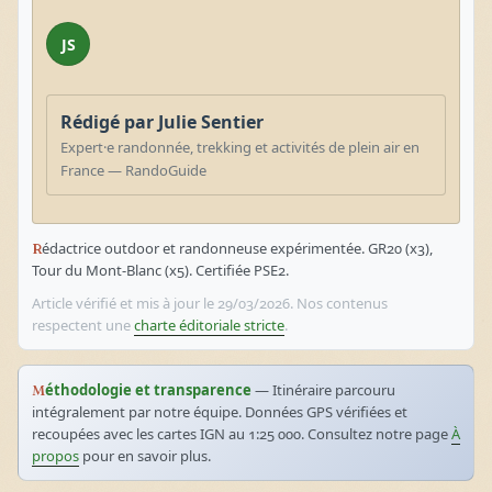
JS
Rédigé par Julie Sentier
Expert·e randonnée, trekking et activités de plein air en
France — RandoGuide
Rédactrice outdoor et randonneuse expérimentée. GR20 (x3),
Tour du Mont-Blanc (x5). Certifiée PSE2.
Article vérifié et mis à jour le 29/03/2026. Nos contenus
respectent une
charte éditoriale stricte
.
Méthodologie et transparence
— Itinéraire parcouru
intégralement par notre équipe. Données GPS vérifiées et
recoupées avec les cartes IGN au 1:25 000. Consultez notre page
À
propos
pour en savoir plus.