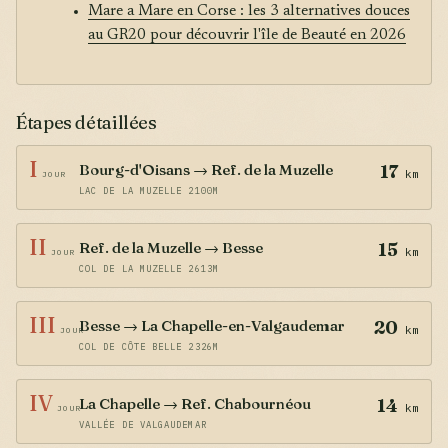
Mare a Mare en Corse : les 3 alternatives douces
au GR20 pour découvrir l'île de Beauté en 2026
Étapes détaillées
I
Bourg-d'Oisans → Ref. de la Muzelle
17
km
JOUR
LAC DE LA MUZELLE 2100M
II
Ref. de la Muzelle → Besse
15
km
JOUR
COL DE LA MUZELLE 2613M
III
Besse → La Chapelle-en-Valgaudemar
20
km
JOUR
COL DE CÔTE BELLE 2326M
IV
La Chapelle → Ref. Chabournéou
14
km
JOUR
VALLÉE DE VALGAUDEMAR