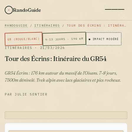
RandoGuide
RANDOGUIDE
/
ITINÉRAIRES
/
TOUR DES ÉCRINS : ITINÉRAIRE DU GR54
9-13 JOURS · 190 KM
GR (ROUGE/BLANC)
● IMPACT MODÉRÉ
ITINÉRAIRES · 21/03/2026
Tour des Écrins : Itinéraire du GR54
GR54 Écrins : 176 km autour du massif de l'Oisans. 7-8 jours,
7500m dénivelé. Trek alpin avec lacs glaciaires et pics rocheux.
PAR JULIE SENTIER