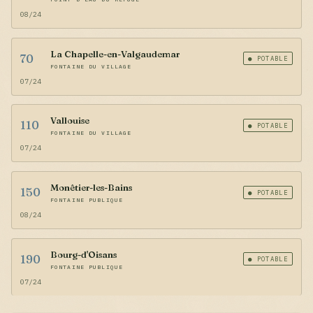
08/24
La Chapelle-en-Valgaudemar
70
● POTABLE
FONTAINE DU VILLAGE
07/24
Vallouise
110
● POTABLE
FONTAINE DU VILLAGE
07/24
Monêtier-les-Bains
150
● POTABLE
FONTAINE PUBLIQUE
08/24
Bourg-d'Oisans
190
● POTABLE
FONTAINE PUBLIQUE
07/24