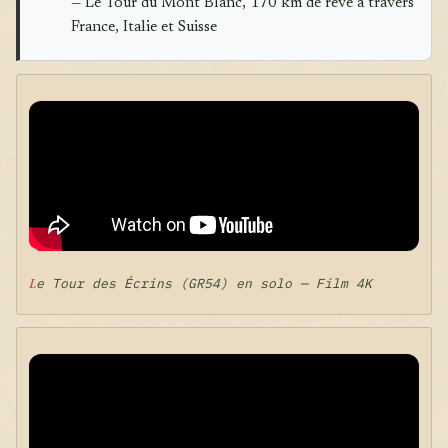
— Le Tour du Mont Blanc, 170 km de rêve à travers
France, Italie et Suisse
Le Tour des Écrins (GR54) en solo — Film 4K