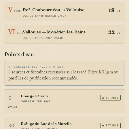
V
Ref. Chabournéou → Vallouise
18
km
JOUR
COL DE L'AUP MARTIN 2761M
VI
Vallouise → Monêtier-les-Bains
22
km
JOUR
COL DE L'EYCHAUDA 2514M
Points d'eau
§ FIABILITÉ DES POINTS D'EAU
6 sources et fontaines recensées sur le tracé. Filtre à 0.1μm ou
pastilles de purification recommandés.
Bourg-d'Oisans
0
● POTABLE
FONTAINE PUBLIQUE
07/24
Refuge du Lac de la Muzelle
30
● POTABLE
POINT D'EAU DU REFUGE