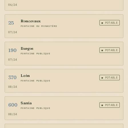
06/24
Roncevaux
25
● POTABLE
FONTAINE DU MONASTÈRE
07/24
Burgos
190
● POTABLE
FONTAINE PUBLIQUE
07/24
León
370
● POTABLE
FONTAINE PUBLIQUE
08/24
Sarria
600
● POTABLE
FONTAINE PUBLIQUE
08/24