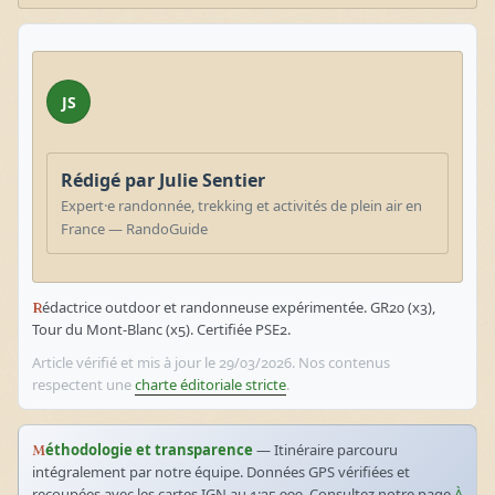
JS
Rédigé par Julie Sentier
Expert·e randonnée, trekking et activités de plein air en
France — RandoGuide
Rédactrice outdoor et randonneuse expérimentée. GR20 (x3),
Tour du Mont-Blanc (x5). Certifiée PSE2.
Article vérifié et mis à jour le 29/03/2026. Nos contenus
respectent une
charte éditoriale stricte
.
Méthodologie et transparence
— Itinéraire parcouru
intégralement par notre équipe. Données GPS vérifiées et
recoupées avec les cartes IGN au 1:25 000. Consultez notre page
À