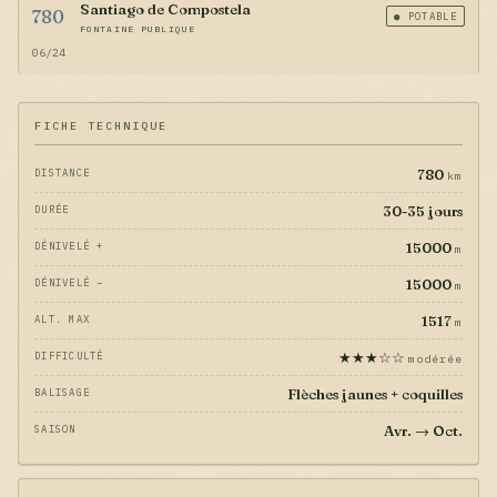
Santiago de Compostela
780
● POTABLE
FONTAINE PUBLIQUE
06/24
FICHE TECHNIQUE
780
DISTANCE
km
30-35 jours
DURÉE
15000
DÉNIVELÉ +
m
15000
DÉNIVELÉ −
m
1517
ALT. MAX
m
★★★☆☆
DIFFICULTÉ
modérée
Flèches jaunes + coquilles
BALISAGE
Avr. → Oct.
SAISON