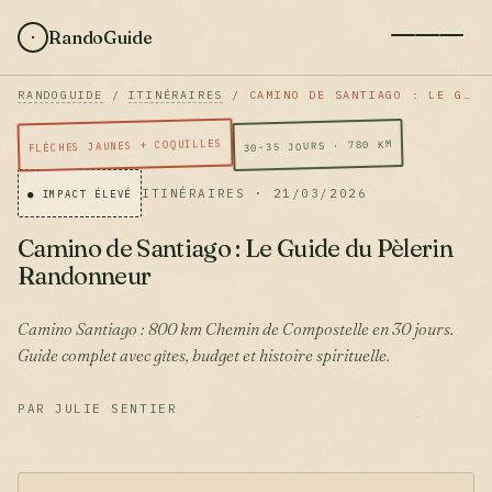
RandoGuide
RANDOGUIDE
/
ITINÉRAIRES
/
CAMINO DE SANTIAGO : LE GUIDE DU PÈLERIN RANDONNEUR
FLÈCHES JAUNES + COQUILLES
30-35 JOURS · 780 KM
ITINÉRAIRES · 21/03/2026
● IMPACT ÉLEVÉ
Camino de Santiago : Le Guide du Pèlerin
Randonneur
Camino Santiago : 800 km Chemin de Compostelle en 30 jours.
Guide complet avec gîtes, budget et histoire spirituelle.
PAR JULIE SENTIER