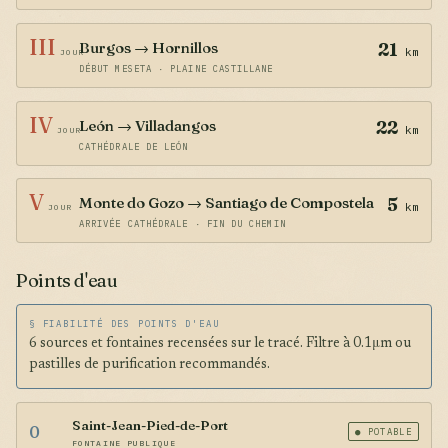
III
Burgos → Hornillos
21
km
JOUR
DÉBUT MESETA · PLAINE CASTILLANE
IV
León → Villadangos
22
km
JOUR
CATHÉDRALE DE LEÓN
V
Monte do Gozo → Santiago de Compostela
5
km
JOUR
ARRIVÉE CATHÉDRALE · FIN DU CHEMIN
Points d'eau
§ FIABILITÉ DES POINTS D'EAU
6 sources et fontaines recensées sur le tracé. Filtre à 0.1μm ou
pastilles de purification recommandés.
Saint-Jean-Pied-de-Port
0
● POTABLE
FONTAINE PUBLIQUE