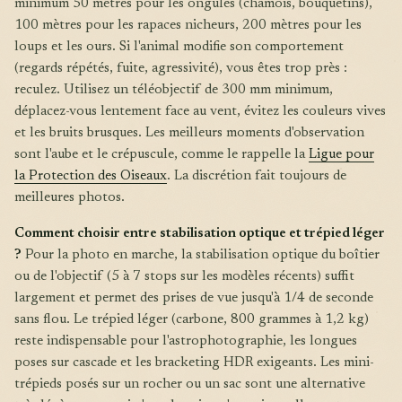
minimum 50 mètres pour les ongulés (chamois, bouquetins),
100 mètres pour les rapaces nicheurs, 200 mètres pour les
loups et les ours. Si l'animal modifie son comportement
(regards répétés, fuite, agressivité), vous êtes trop près :
reculez. Utilisez un téléobjectif de 300 mm minimum,
déplacez-vous lentement face au vent, évitez les couleurs vives
et les bruits brusques. Les meilleurs moments d'observation
sont l'aube et le crépuscule, comme le rappelle la
Ligue pour
la Protection des Oiseaux
. La discrétion fait toujours de
meilleures photos.
Comment choisir entre stabilisation optique et trépied léger
?
Pour la photo en marche, la stabilisation optique du boîtier
ou de l'objectif (5 à 7 stops sur les modèles récents) suffit
largement et permet des prises de vue jusqu'à 1/4 de seconde
sans flou. Le trépied léger (carbone, 800 grammes à 1,2 kg)
reste indispensable pour l'astrophotographie, les longues
poses sur cascade et les bracketing HDR exigeants. Les mini-
trépieds posés sur un rocher ou un sac sont une alternative