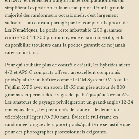
en RAW, et bénéficient d'algorithmes computationnels qui
simplifient l'exposition et la mise au point. Pour la grande
majorité des randonneurs occasionnels, c'est largement
suffisant — un constat partagé par les comparatifs photo de
Les Numériques
. Le poids reste imbattable (200 grammes
contre 700 à 1 200 pour un hybride et son objectif), et la
disponibilité (toujours dans la poche) garantit de ne jamais
rater un instant.
Pour qui souhaite plus de contrôle créatif, les hybrides micro
4/3 et APS-C compacts offrent un excellent compromis
poids/qualité : un boîtier comme le OM System OM-5 ou le
Fujifilm X-T5 avec un zoom 18-55 mm pèse autour de 800
grammes et permet des tirages de qualité jusqu'au format A2.
Les amateurs de paysage privilégieront un grand-angle (12-24
mm équivalent), les passionnés de faune et de détails un
téléobjectif léger (70-300 mm). Évitez le full-frame en
randonnée longue : le rapport poids/qualité ne se justifie que
pour des photographes professionnels exigeants.