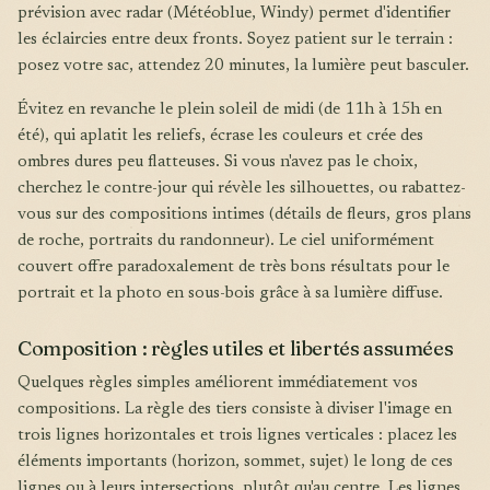
prévision avec radar (Météoblue, Windy) permet d'identifier
les éclaircies entre deux fronts. Soyez patient sur le terrain :
posez votre sac, attendez 20 minutes, la lumière peut basculer.
Évitez en revanche le plein soleil de midi (de 11h à 15h en
été), qui aplatit les reliefs, écrase les couleurs et crée des
ombres dures peu flatteuses. Si vous n'avez pas le choix,
cherchez le contre-jour qui révèle les silhouettes, ou rabattez-
vous sur des compositions intimes (détails de fleurs, gros plans
de roche, portraits du randonneur). Le ciel uniformément
couvert offre paradoxalement de très bons résultats pour le
portrait et la photo en sous-bois grâce à sa lumière diffuse.
Composition : règles utiles et libertés assumées
Quelques règles simples améliorent immédiatement vos
compositions. La règle des tiers consiste à diviser l'image en
trois lignes horizontales et trois lignes verticales : placez les
éléments importants (horizon, sommet, sujet) le long de ces
lignes ou à leurs intersections, plutôt qu'au centre. Les lignes