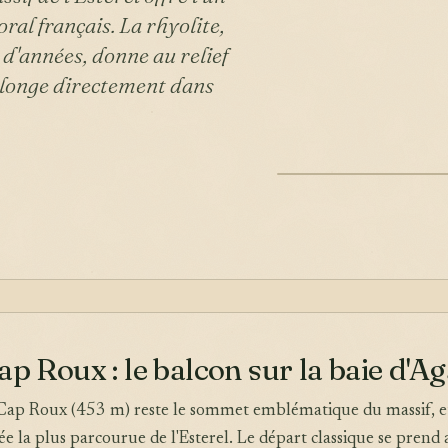
oral français. La rhyolite,
 d'années, donne au relief
 plonge directement dans
ILLUSTRATION
ap Roux : le balcon sur la baie d'A
 Cap Roux (453 m) reste le sommet emblématique du massif, et
 la plus parcourue de l'Esterel. Le départ classique se prend 