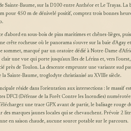
de Sainte-Baume, sur la D100 entre Anthéor et Le Trayas. La 
km pour 450 m de dénivelé positif, comptez trois bonnes heur
o.
e d'abord en sous-bois de pins maritimes et chênes-lièges, puis
e crête rocheuse où le panorama s'ouvre sur la baie d'Agay et 
 Le sommet, marqué par un oratoire dédié à Notre-Dame d'Afri
clair une vue qui porte jusqu'aux îles de Lérins et, vers l'ouest,
cié près de Toulon. La descente emprunte une variante sud pa
e la Sainte-Baume, troglodyte christianisé au XVIIIe siècle.
incipale réside dans l'orientation aux intersections : le massif es
stes DFCI (Défense de la Forêt Contre les Incendies) numérotée
 Téléchargez une trace GPX avant de partir, le balisage rouge 
r des marques jaunes locales qui se chevauchent. Prévoir 2 litr
nne en saison chaude, aucune source potable sur le parcours.