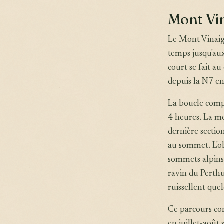
Mont Vin
Le Mont Vinaigr
temps jusqu'aux
court se fait au
depuis la N7 en
La boucle comp
4 heures. La mo
dernière sectio
au sommet. L'ob
sommets alpins 
ravin du Perth
ruissellent que
Ce parcours con