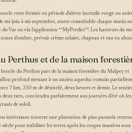
littoral.
 boucle reste fermée en période d'alerte incendie rouge ou noir
 mi-juin à mi-septembre, statut consultable chaque matin sur
e du Var ou via l'application **MyPredict**. Les hauteurs du ma
 zones d'ombre, prévoir crème solaire, chapeau et eau en abo
u Perthus et de la maison forestiè
la boucle du Perthus part de la maison forestière du Malpey et
llon profond menant à un ancien aqueduc romain partielle
ez 7 km, 250 m de dénivelé, deux heures et demie. Le sentier
 deux tiers, conviendra parfaitement aux journées d'été où les
rasés de soleil.
lus intéressant traverse une plantation de pins parasols centena
siècle pour stabiliser les terres après les coupes massives sous