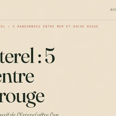
AC
REL : 5 RANDONNÉES ENTRE MER ET ROCHE ROUGE
erel : 5
ntre
 rouge
if de l'Esterel offre l'un