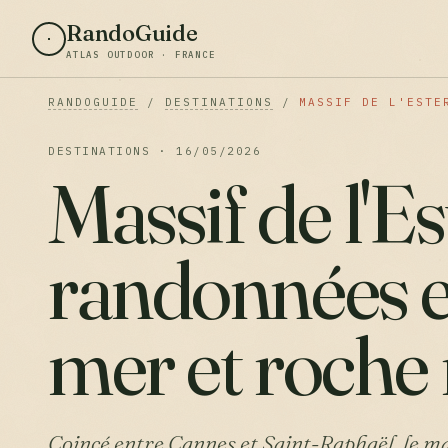
RandoGuide
ATLAS OUTDOOR · FRANCE
RANDOGUIDE
/
DESTINATIONS
/
MASSIF DE L'ESTE
DESTINATIONS · 16/05/2026
Massif de l'Est
randonnées e
mer et roche
Coincé entre Cannes et Saint-Raphaël, le mass