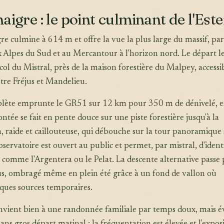
aigre : le point culminant de l'Este
e culmine à 614 m et offre la vue la plus large du massif, pa
 Alpes du Sud et au Mercantour à l'horizon nord. Le départ l
 col du Mistral, près de la maison forestière du Malpey, accessi
tre Fréjus et Mandelieu.
lète emprunte le GR51 sur 12 km pour 350 m de dénivelé, 
ntée se fait en pente douce sur une piste forestière jusqu'à la
n, raide et caillouteuse, qui débouche sur la tour panoramique 
servatoire est ouvert au public et permet, par mistral, d'identi
comme l'Argentera ou le Pelat. La descente alternative passe 
us, ombragé même en plein été grâce à un fond de vallon où
lques sources temporaires.
vient bien à une randonnée familiale par temps doux, mais év