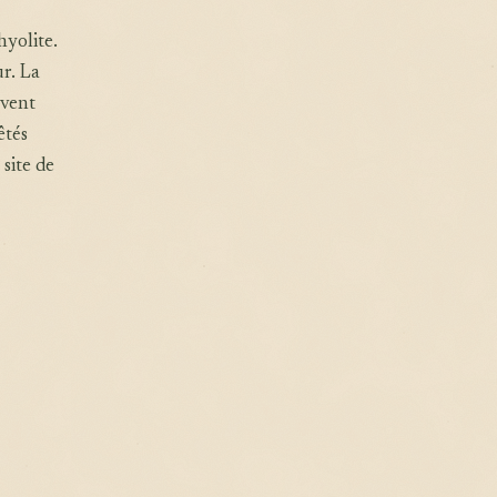
hyolite.
ur. La
 vent
êtés
 site de