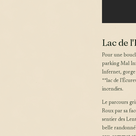
Lac de l
Pour une boucle
parking Mal Infe
Infernet, gorge
**lac de l'Écure
incendies.
Le parcours gri
Roux par sa fac
sentier des Len
belle randonnée