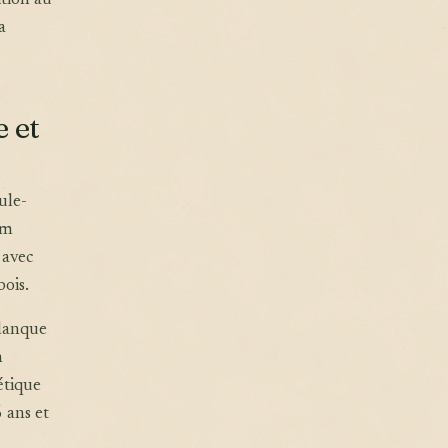
ition au
a
e et
ule-
km
 avec
bois.
alanque
n
létique
6 ans et