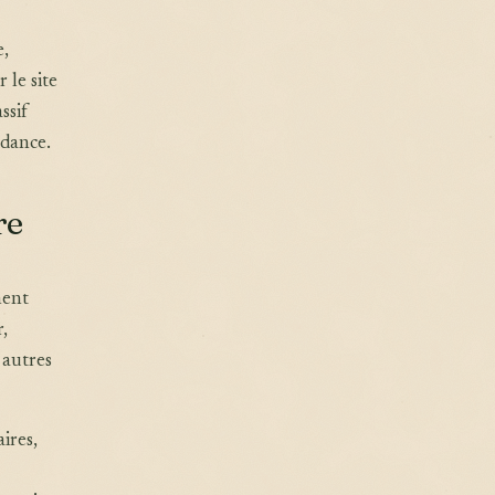
e,
 le site
ssif
ndance.
re
ment
,
 autres
ires,