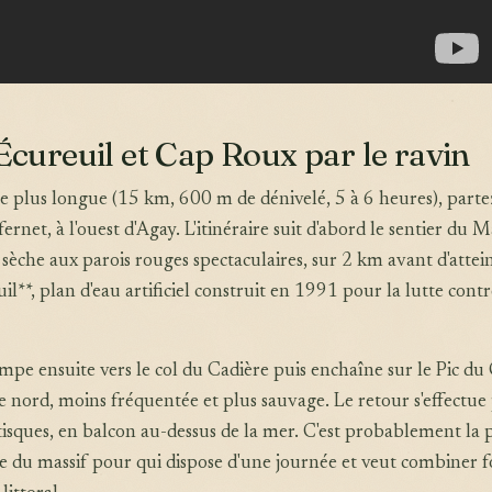
'Écureuil et Cap Roux par le ravin
 plus longue (15 km, 600 m de dénivelé, 5 à 6 heures), parte
rnet, à l'ouest d'Agay. L'itinéraire suit d'abord le sentier du M
 sèche aux parois rouges spectaculaires, sur 2 km avant d'attei
uil**, plan d'eau artificiel construit en 1991 pour la lutte contr
mpe ensuite vers le col du Cadière puis enchaîne sur le Pic du
e nord, moins fréquentée et plus sauvage. Le retour s'effectue 
tisques, en balcon au-dessus de la mer. C'est probablement la 
 du massif pour qui dispose d'une journée et veut combiner f