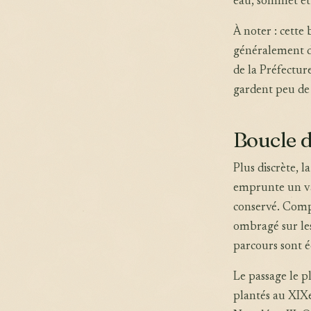
eau, sommet et 
À noter : cette
généralement de
de la Préfectur
gardent peu de
Boucle d
Plus discrète, 
emprunte un va
conservé. Compt
ombragé sur les
parcours sont éc
Le passage le p
plantés au XIXe 