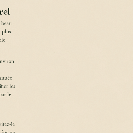
rel
r beau
e plus
ble
environ
située
fier les
par le
itez-le