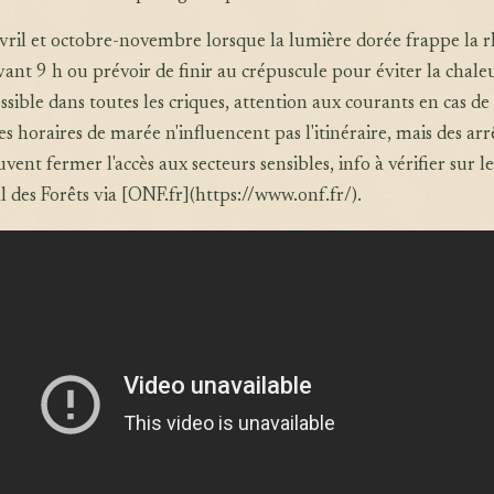
vril et octobre-novembre lorsque la lumière dorée frappe la r
avant 9 h ou prévoir de finir au crépuscule pour éviter la chale
ssible dans toutes les criques, attention aux courants en cas de
s horaires de marée n'influencent pas l'itinéraire, mais des arr
nt fermer l'accès aux secteurs sensibles, info à vérifier sur le
l des Forêts via [ONF.fr](https://www.onf.fr/).