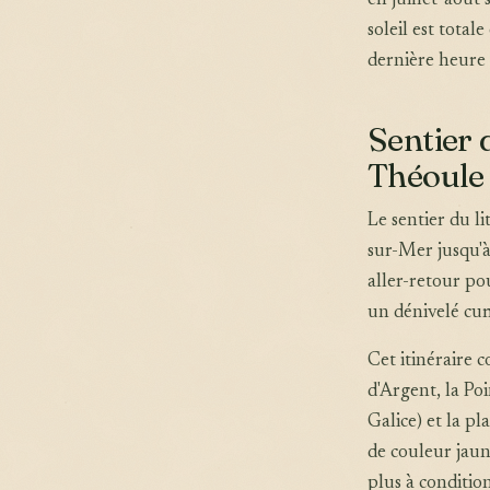
en juillet-août 
soleil est total
dernière heure
Sentier d
Théoule
Le sentier du l
sur-Mer jusqu'
aller-retour pou
un dénivelé cum
Cet itinéraire 
d'Argent, la Po
Galice) et la pl
de couleur jaune
plus à condition