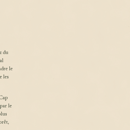
z du
al
ndre le
e les
 Cap
par le
plus
orêt,