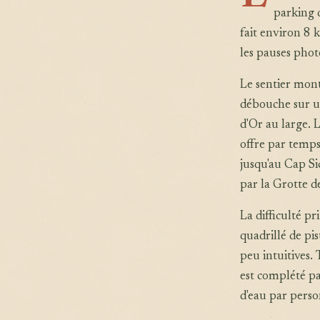
parking 
fait environ 8 
les pauses phot
Le sentier mont
débouche sur un
d'Or au large.
offre par temps 
jusqu'au Cap Si
par la Grotte d
La difficulté pr
quadrillé de pi
peu intuitives.
est complété pa
d'eau par perso