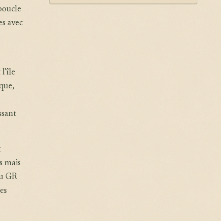
boucle
es avec
l'île
que,
ssant
t
s mais
du GR
es