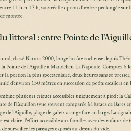
sans gros départ matinal : la fréquentation est élevée et l'expos
e entre 11 h et 17 h, sans réelle option d'ombre prolongée sur l
 de montée.
u littoral : entre Pointe de l'Aiguill
ittoral, classé Natura 2000, longe la côte rocheuse depuis Théo
à la Pointe de l'Aiguille à Mandelieu-La Napoule. Comptez 6 
r la portion la plus spectaculaire, deux heures sans se presser,
ulé d'environ 150 mètres en succession de petits escaliers en 
combine plusieurs criques accessibles uniquement à pied : la C
inte de l'Esquillon (vue souvent comparée à l'Estaca de Bares e
age de l'Aiguille, plage de galets orange face au large. La signa
 est claire, l'effort accessible aux familles avec des enfants de 
 de surveiller les passages exposés au-dessus du vide.