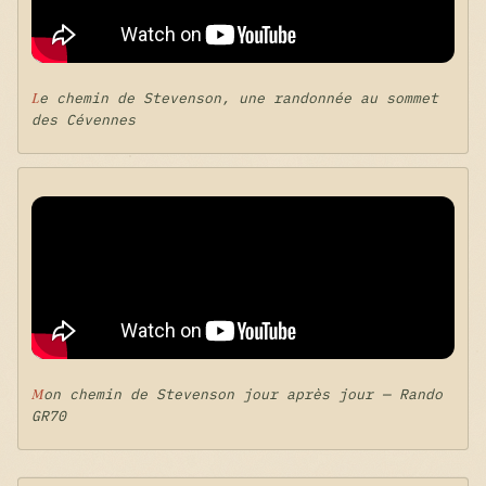
Le chemin de Stevenson, une randonnée au sommet
des Cévennes
Mon chemin de Stevenson jour après jour — Rando
GR70