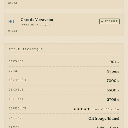
08/24
Gare de Vizzavona
90
● POTABLE
FONTAINE PUBLIQUE
07/24
FICHE TECHNIQUE
90
DISTANCE
km
9 jours
DURÉE
7000
DÉNIVELÉ +
m
5500
DÉNIVELÉ −
m
2706
ALT. MAX
m
★★★★★
DIFFICULTÉ
très difficile
GR (rouge/blanc)
BALISAGE
Juin → Sept.
SAISON