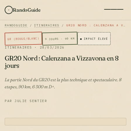
RandoGuide
RANDOGUIDE
/
ITINERAIRES
/
GR20 NORD : CALENZANA A VIZZAVONA EN 8 JOURS
GR (ROUGE/BLANC)
9 JOURS · 90 KM
● IMPACT ÉLEVÉ
ITINERAIRES · 28/03/2026
GR20 Nord : Calenzana a Vizzavona en 8
jours
La partie Nord du GR20 est la plus technique et spectaculaire. 8
etapes, 90 km, 6 500 m D+.
PAR JULIE SENTIER