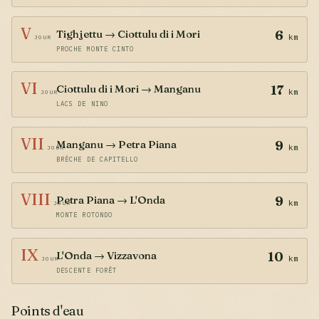
V
Tighjettu → Ciottulu di i Mori
6
km
JOUR
PROCHE MONTE CINTO
VI
Ciottulu di i Mori → Manganu
17
km
JOUR
LACS DE NINO
VII
Manganu → Petra Piana
9
km
JOUR
BRÈCHE DE CAPITELLO
VIII
Petra Piana → L'Onda
9
km
JOUR
MONTE ROTONDO
IX
L'Onda → Vizzavona
10
km
JOUR
DESCENTE FORÊT
Points d'eau