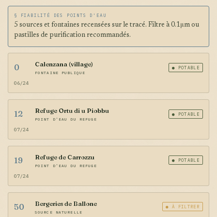
§ FIABILITÉ DES POINTS D'EAU
5 sources et fontaines recensées sur le tracé. Filtre à 0.1μm ou
pastilles de purification recommandés.
Calenzana (village)
0
● POTABLE
FONTAINE PUBLIQUE
06/24
Refuge Ortu di u Piobbu
12
● POTABLE
POINT D'EAU DU REFUGE
07/24
Refuge de Carrozzu
19
● POTABLE
POINT D'EAU DU REFUGE
07/24
Bergeries de Ballone
50
● À FILTRER
SOURCE NATURELLE