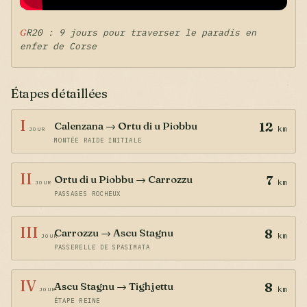
GR20 : 9 jours pour traverser le paradis en
enfer de Corse
Étapes détaillées
I
Calenzana → Ortu di u Piobbu
12
km
JOUR
MONTÉE RAIDE INITIALE
II
Ortu di u Piobbu → Carrozzu
7
km
JOUR
PASSAGES ROCHEUX
III
Carrozzu → Ascu Stagnu
8
km
JOUR
PASSERELLE DE SPASIMATA
IV
Ascu Stagnu → Tighjettu
8
km
JOUR
ÉTAPE REINE