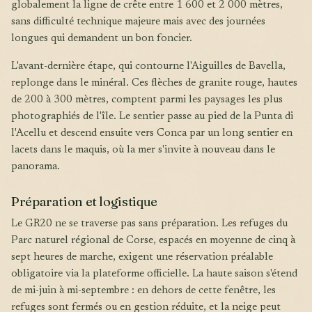
globalement la ligne de crête entre 1 600 et 2 000 mètres,
sans difficulté technique majeure mais avec des journées
longues qui demandent un bon foncier.
L'avant-dernière étape, qui contourne l'Aiguilles de Bavella,
replonge dans le minéral. Ces flèches de granite rouge, hautes
de 200 à 300 mètres, comptent parmi les paysages les plus
photographiés de l'île. Le sentier passe au pied de la Punta di
l'Acellu et descend ensuite vers Conca par un long sentier en
lacets dans le maquis, où la mer s'invite à nouveau dans le
panorama.
Préparation et logistique
Le GR20 ne se traverse pas sans préparation. Les refuges du
Parc naturel régional de Corse, espacés en moyenne de cinq à
sept heures de marche, exigent une réservation préalable
obligatoire via la plateforme officielle. La haute saison s'étend
de mi-juin à mi-septembre : en dehors de cette fenêtre, les
refuges sont fermés ou en gestion réduite, et la neige peut