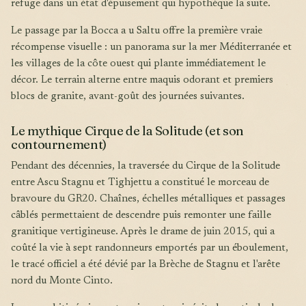
refuge dans un état d'épuisement qui hypothèque la suite.
Le passage par la Bocca a u Saltu offre la première vraie
récompense visuelle : un panorama sur la mer Méditerranée et
les villages de la côte ouest qui plante immédiatement le
décor. Le terrain alterne entre maquis odorant et premiers
blocs de granite, avant-goût des journées suivantes.
Le mythique Cirque de la Solitude (et son
contournement)
Pendant des décennies, la traversée du Cirque de la Solitude
entre Ascu Stagnu et Tighjettu a constitué le morceau de
bravoure du GR20. Chaînes, échelles métalliques et passages
câblés permettaient de descendre puis remonter une faille
granitique vertigineuse. Après le drame de juin 2015, qui a
coûté la vie à sept randonneurs emportés par un éboulement,
le tracé officiel a été dévié par la Brèche de Stagnu et l'arête
nord du Monte Cinto.