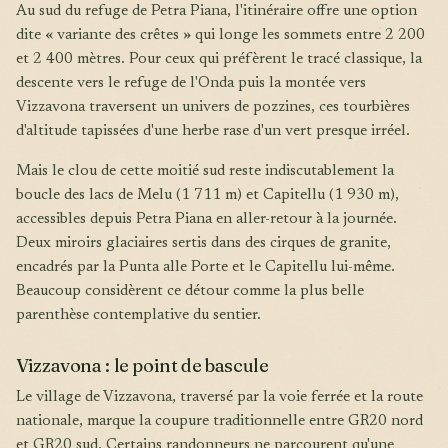
Au sud du refuge de Petra Piana, l'itinéraire offre une option
dite « variante des crêtes » qui longe les sommets entre 2 200
et 2 400 mètres. Pour ceux qui préfèrent le tracé classique, la
descente vers le refuge de l'Onda puis la montée vers
Vizzavona traversent un univers de pozzines, ces tourbières
d'altitude tapissées d'une herbe rase d'un vert presque irréel.
Mais le clou de cette moitié sud reste indiscutablement la
boucle des lacs de Melu (1 711 m) et Capitellu (1 930 m),
accessibles depuis Petra Piana en aller-retour à la journée.
Deux miroirs glaciaires sertis dans des cirques de granite,
encadrés par la Punta alle Porte et le Capitellu lui-même.
Beaucoup considèrent ce détour comme la plus belle
parenthèse contemplative du sentier.
Vizzavona : le point de bascule
Le village de Vizzavona, traversé par la voie ferrée et la route
nationale, marque la coupure traditionnelle entre GR20 nord
et GR20 sud. Certains randonneurs ne parcourent qu'une