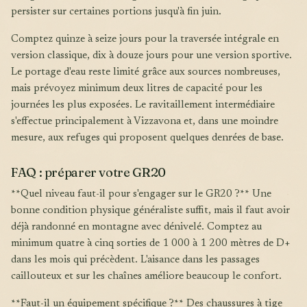
persister sur certaines portions jusqu'à fin juin.
Comptez quinze à seize jours pour la traversée intégrale en
version classique, dix à douze jours pour une version sportive.
Le portage d'eau reste limité grâce aux sources nombreuses,
mais prévoyez minimum deux litres de capacité pour les
journées les plus exposées. Le ravitaillement intermédiaire
s'effectue principalement à Vizzavona et, dans une moindre
mesure, aux refuges qui proposent quelques denrées de base.
FAQ : préparer votre GR20
**Quel niveau faut-il pour s'engager sur le GR20 ?** Une
bonne condition physique généraliste suffit, mais il faut avoir
déjà randonné en montagne avec dénivelé. Comptez au
minimum quatre à cinq sorties de 1 000 à 1 200 mètres de D+
dans les mois qui précèdent. L'aisance dans les passages
caillouteux et sur les chaînes améliore beaucoup le confort.
**Faut-il un équipement spécifique ?** Des chaussures à tige