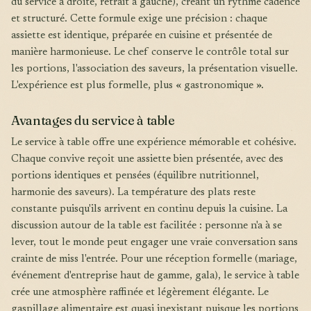
du service à droite, retrait à gauche), créant un rythme cadencé
et structuré. Cette formule exige une précision : chaque
assiette est identique, préparée en cuisine et présentée de
manière harmonieuse. Le chef conserve le contrôle total sur
les portions, l'association des saveurs, la présentation visuelle.
L'expérience est plus formelle, plus « gastronomique ».
Avantages du service à table
Le service à table offre une expérience mémorable et cohésive.
Chaque convive reçoit une assiette bien présentée, avec des
portions identiques et pensées (équilibre nutritionnel,
harmonie des saveurs). La température des plats reste
constante puisqu'ils arrivent en continu depuis la cuisine. La
discussion autour de la table est facilitée : personne n'a à se
lever, tout le monde peut engager une vraie conversation sans
crainte de miss l'entrée. Pour une réception formelle (mariage,
événement d'entreprise haut de gamme, gala), le service à table
crée une atmosphère raffinée et légèrement élégante. Le
gaspillage alimentaire est quasi inexistant puisque les portions