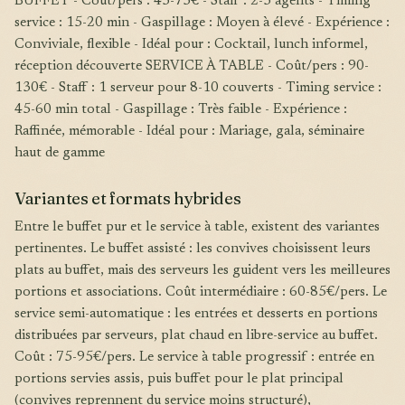
BUFFET - Coût/pers : 45-75€ - Staff : 2-3 agents - Timing
service : 15-20 min - Gaspillage : Moyen à élevé - Expérience :
Conviviale, flexible - Idéal pour : Cocktail, lunch informel,
réception découverte SERVICE À TABLE - Coût/pers : 90-
130€ - Staff : 1 serveur pour 8-10 couverts - Timing service :
45-60 min total - Gaspillage : Très faible - Expérience :
Raffinée, mémorable - Idéal pour : Mariage, gala, séminaire
haut de gamme
Variantes et formats hybrides
Entre le buffet pur et le service à table, existent des variantes
pertinentes. Le buffet assisté : les convives choisissent leurs
plats au buffet, mais des serveurs les guident vers les meilleures
portions et associations. Coût intermédiaire : 60-85€/pers. Le
service semi-automatique : les entrées et desserts en portions
distribuées par serveurs, plat chaud en libre-service au buffet.
Coût : 75-95€/pers. Le service à table progressif : entrée en
portions servies assis, puis buffet pour le plat principal
(convives reprennent du service moins structuré),