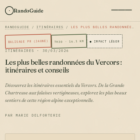
RandoGuide
RANDOGUIDE
/
ITINÉRAIRES
/
LES PLUS BELLES RANDONNÉES DU VERCORS : ITINÉRAIRES ET CONSEILS
BALISAGE PR (JAUNE)
7H30 · 16.1 KM
● IMPACT LÉGER
ITINÉRAIRES · 30/03/2026
Les plus belles randonnées du Vercors :
itinéraires et conseils
Découvrez les itinéraires essentiels du Vercors. De la Grande
Chartreuse aux falaises vertigineuses, explorez les plus beaux
sentiers de cette région alpine exceptionnelle.
PAR MARIE DELFORTERIE