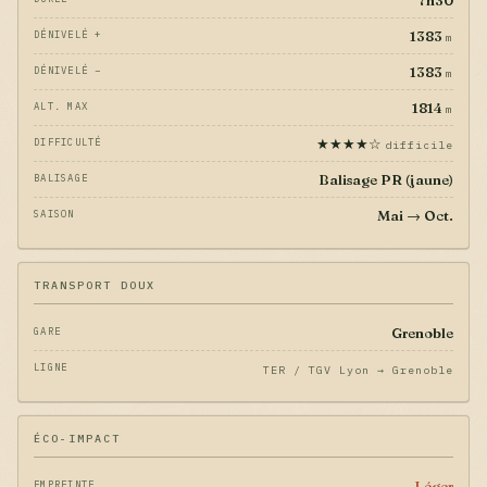
7h30
1383
DÉNIVELÉ +
m
1383
DÉNIVELÉ −
m
1814
ALT. MAX
m
★★★★☆
DIFFICULTÉ
difficile
Balisage PR (jaune)
BALISAGE
Mai → Oct.
SAISON
TRANSPORT DOUX
Grenoble
GARE
LIGNE
TER / TGV Lyon → Grenoble
ÉCO-IMPACT
Léger
EMPREINTE