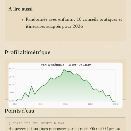
À lire aussi
Randonnée avec enfants : 10 conseils pratiques et
itinéraires adaptés pour 2026
Profil altimétrique
Profil altimétrique — 16 km · D+ 1383m
1801m
1554m
1307m
1060m
813m
0km
4km
8km
12km
16km
Points d'eau
§ FIABILITÉ DES POINTS D'EAU
3 sources et fontaines recensées sur le tracé. Filtre à 0.1μm ou