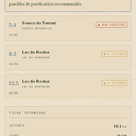
pastilles de purification recommandés.
Source du Torrent
5.4
● NON VÉRIFIÉE
SOURCE NATURELLE
12/05
Lac du Rocher
9.3
● À FILTRER
LAC DE MONTAGNE
16/04
Lac du Rocher
12.5
● À FILTRER
LAC DE MONTAGNE
28/08
FICHE TECHNIQUE
16.1
DISTANCE
km
DURÉE